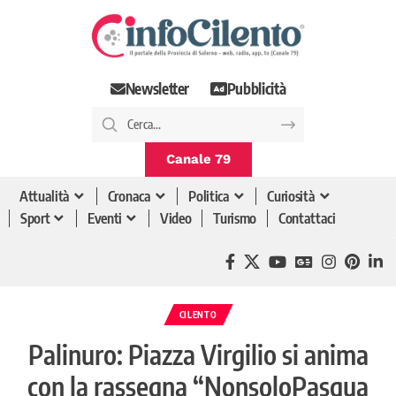
Newsletter
Pubblicità
Canale 79
Attualità
Cronaca
Politica
Curiosità
Sport
Eventi
Video
Turismo
Contattaci
CILENTO
Palinuro: Piazza Virgilio si anima
con la rassegna “NonsoloPasqua