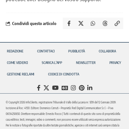
Condividi questo articolo
REDAZIONE
CONTATTACI
PUBBLICITÀ
COLLABORA
COME VEDERCI
SCARICA L’APP
NEWSLETTER
PRIVACY
GESTIONE RECLAMI
CODICE DI CONDOTTA
© Copyright 2026 InfoCilento, registrazione Tribunale di Vallo della Lucania nr. 1/09 del 12 Gennaio 2009.
Iscrizione al Roc: 41551. Editore: Domenico Cerruti – Proprietà: Red Digital Communication S.r.l. – P.iva
06134250650. Direttore responsabile: Ernesto Rocco | Tutti i contenuti di questo sito sono di proprietà della
casa editrice, testi, immagini, video o commenti, non possono essere utilizzati senza espressa autorizzazione.
Per le notizie o fotografie riportate da altre testate giornalistiche, agenzie o siti internet sarà sempre citata la