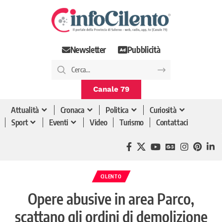
Newsletter
Pubblicità
Canale 79
Attualità
Cronaca
Politica
Curiosità
Sport
Eventi
Video
Turismo
Contattaci
CILENTO
Opere abusive in area Parco,
scattano gli ordini di demolizione