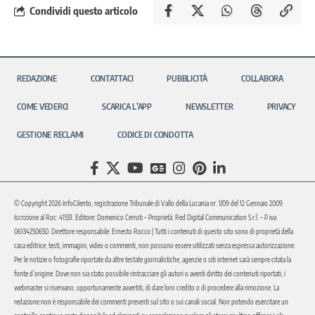
Condividi questo articolo
REDAZIONE
CONTATTACI
PUBBLICITÀ
COLLABORA
COME VEDERCI
SCARICA L’APP
NEWSLETTER
PRIVACY
GESTIONE RECLAMI
CODICE DI CONDOTTA
© Copyright 2026 InfoCilento, registrazione Tribunale di Vallo della Lucania nr. 1/09 del 12 Gennaio 2009.
Iscrizione al Roc: 41551. Editore: Domenico Cerruti – Proprietà: Red Digital Communication S.r.l. – P.iva
06134250650. Direttore responsabile: Ernesto Rocco | Tutti i contenuti di questo sito sono di proprietà della
casa editrice, testi, immagini, video o commenti, non possono essere utilizzati senza espressa autorizzazione.
Per le notizie o fotografie riportate da altre testate giornalistiche, agenzie o siti internet sarà sempre citata la
fonte d’origine. Dove non sia stato possibile rintracciare gli autori o aventi diritto dei contenuti riportati, i
webmaster si riservano, opportunamente avvertiti, di dare loro credito o di procedere alla rimozione. La
redazione non è responsabile dei commenti presenti sul sito o sui canali social. Non potendo esercitare un