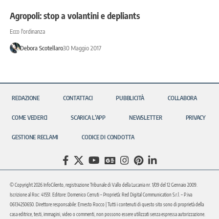
Agropoli: stop a volantini e depliants
Ecco l'ordinanza
Debora Scotellaro
30 Maggio 2017
REDAZIONE
CONTATTACI
PUBBLICITÀ
COLLABORA
COME VEDERCI
SCARICA L’APP
NEWSLETTER
PRIVACY
GESTIONE RECLAMI
CODICE DI CONDOTTA
© Copyright 2026 InfoCilento, registrazione Tribunale di Vallo della Lucania nr. 1/09 del 12 Gennaio 2009.
Iscrizione al Roc: 41551. Editore: Domenico Cerruti – Proprietà: Red Digital Communication S.r.l. – P.iva
06134250650. Direttore responsabile: Ernesto Rocco | Tutti i contenuti di questo sito sono di proprietà della
casa editrice, testi, immagini, video o commenti, non possono essere utilizzati senza espressa autorizzazione.