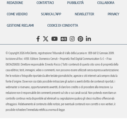
REDAZIONE
CONTATTACI
PUBBLICITÀ
COLLABORA
COME VEDERCI
SCARICA L’APP
NEWSLETTER
PRIVACY
GESTIONE RECLAMI
CODICE DI CONDOTTA
© Copyright 2026 InfoCilento, registrazione Tribunale di Vallo della Lucania nr. 1/09 del 12 Gennaio 2009.
Iscrizione al Roc: 41551. Editore: Domenico Cerruti – Proprietà: Red Digital Communication S.r.l. – P.iva
06134250650. Direttore responsabile: Ernesto Rocco | Tutti i contenuti di questo sito sono di proprietà della
casa editrice, testi, immagini, video o commenti, non possono essere utilizzati senza espressa autorizzazione.
Per le notizie o fotografie riportate da altre testate giornalistiche, agenzie o siti internet sarà sempre citata la
fonte d’origine. Dove non sia stato possibile rintracciare gli autori o aventi diritto dei contenuti riportati, i
webmaster si riservano, opportunamente avvertiti, di dare loro credito o di procedere alla rimozione. La
redazione non è responsabile dei commenti presenti sul sito o sui canali social. Non potendo esercitare un
controllo continuo resta disponibile ad eliminarli su segnalazione qualora gli stessi risultino offensivi e/o
oltraggiosi. Relativamente al contenuto delle notizie, per eventuali contenuti non corretti o non veritieri, è
possibile richiedere l’immediata rettifica a norma di legge.