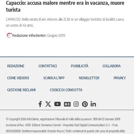
Capaccio: accusa malore mentre era in vacanza, muore
turista
CAPACCIO. Nella serata di ieri, intorno alle 21,30 in un villaggio turistico di località Laura,
un uomo di 43 anni…
Redazione Infocilento
6 Giugno 2015
REDAZIONE
CONTATTACI
PUBBLICITÀ
COLLABORA
COME VEDERCI
SCARICA L’APP
NEWSLETTER
PRIVACY
GESTIONE RECLAMI
CODICE DI CONDOTTA
© Copyright 2026 InfoCilento, registrazione Tribunale di Vallo della Lucania nr. 1/09 del 12 Gennaio 2009.
Iscrizione al Roc: 41551. Editore: Domenico Cerruti – Proprietà: Red Digital Communication S.r.l. – P.iva
06134250650. Direttore responsabile: Ernesto Rocco | Tutti i contenuti di questo sito sono di proprietà della