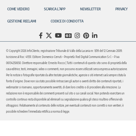
COME VEDERCI
SCARICA L’APP
NEWSLETTER
PRIVACY
GESTIONE RECLAMI
CODICE DI CONDOTTA
© Copyright 2026 InfoCilento, registrazione Tribunale di Vallo della Lucania nr. 1/09 del 12 Gennaio 2009.
Iscrizione al Roc: 41551. Editore: Domenico Cerruti – Proprietà: Red Digital Communication S.r.l. – P.iva
06134250650. Direttore responsabile: Ernesto Rocco | Tutti i contenuti di questo sito sono di proprietà della
casa editrice, testi, immagini, video o commenti, non possono essere utilizzati senza espressa autorizzazione.
Per le notizie o fotografie riportate da altre testate giornalistiche, agenzie o siti internet sarà sempre citata la
fonte d’origine. Dove non sia stato possibile rintracciare gli autori o aventi diritto dei contenuti riportati, i
webmaster si riservano, opportunamente avvertiti, di dare loro credito o di procedere alla rimozione. La
redazione non è responsabile dei commenti presenti sul sito o sui canali social. Non potendo esercitare un
controllo continuo resta disponibile ad eliminarli su segnalazione qualora gli stessi risultino offensivi e/o
oltraggiosi. Relativamente al contenuto delle notizie, per eventuali contenuti non corretti o non veritieri, è
possibile richiedere l’immediata rettifica a norma di legge.