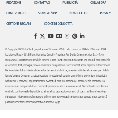
REDAZIONE
CONTATTACI
PUBBLICITÀ
COLLABORA
COME VEDERCI
SCARICA L’APP
NEWSLETTER
PRIVACY
GESTIONE RECLAMI
CODICE DI CONDOTTA
© Copyright 2026 InfoCilento, registrazione Tribunale di Vallo della Lucania nr. 1/09 del 12 Gennaio 2009.
Iscrizione al Roc: 41551. Editore: Domenico Cerruti – Proprietà: Red Digital Communication S.r.l. – P.iva
06134250650. Direttore responsabile: Ernesto Rocco | Tutti i contenuti di questo sito sono di proprietà della
casa editrice, testi, immagini, video o commenti, non possono essere utilizzati senza espressa autorizzazione.
Per le notizie o fotografie riportate da altre testate giornalistiche, agenzie o siti internet sarà sempre citata la
fonte d’origine. Dove non sia stato possibile rintracciare gli autori o aventi diritto dei contenuti riportati, i
webmaster si riservano, opportunamente avvertiti, di dare loro credito o di procedere alla rimozione. La
redazione non è responsabile dei commenti presenti sul sito o sui canali social. Non potendo esercitare un
controllo continuo resta disponibile ad eliminarli su segnalazione qualora gli stessi risultino offensivi e/o
oltraggiosi. Relativamente al contenuto delle notizie, per eventuali contenuti non corretti o non veritieri, è
possibile richiedere l’immediata rettifica a norma di legge.