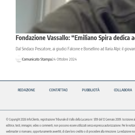
Fondazione Vassallo: “Emiliano Spira dedica ad
Dal Sindaco Pescatore, ai giudici Falcone e Borsellino ad Ilaria Alpi: il giov
Comunicato Stampa
24 Ottobre 2024
REDAZIONE
CONTATTACI
PUBBLICITÀ
COLLABORA
© Copyright 2026 InfoCilento, registrazione Tribunale di Vallo della Lucania nr. 1/09 del 12 Gennaio 2009. Iscrizione a
editrice, testi, immagini, video o commenti, non possono essere utilizzati senza espressa autorizzazione. Per le notizie o 
webmaster si riservano, opportunamente avvertiti, di dare loro credito o di procedere alla rimozione. La redazione non 