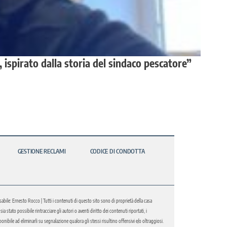
 ispirato dalla storia del sindaco pescatore”
GESTIONE RECLAMI
CODICE DI CONDOTTA
abile: Ernesto Rocco | Tutti i contenuti di questo sito sono di proprietà della casa
 stato possibile rintracciare gli autori o aventi diritto dei contenuti riportati, i
bile ad eliminarli su segnalazione qualora gli stessi risultino offensivi e/o oltraggiosi.