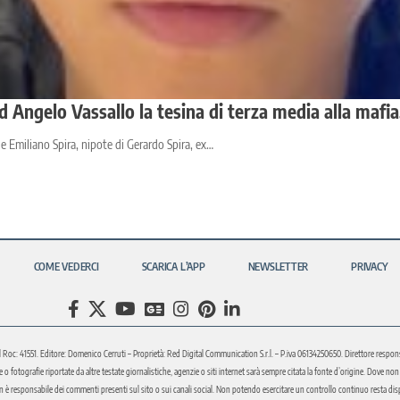
 Angelo Vassallo la tesina di terza media alla mafia,
ane Emiliano Spira, nipote di Gerardo Spira, ex…
COME VEDERCI
SCARICA L’APP
NEWSLETTER
PRIVACY
l Roc: 41551. Editore: Domenico Cerruti – Proprietà: Red Digital Communication S.r.l. – P.iva 06134250650. Direttore respons
fotografie riportate da altre testate giornalistiche, agenzie o siti internet sarà sempre citata la fonte d’origine. Dove non sia
è responsabile dei commenti presenti sul sito o sui canali social. Non potendo esercitare un controllo continuo resta disponi