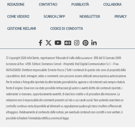
REDAZIONE
CONTATTACI
PUBBLICITÀ
COLLABORA
COME VEDERCI
SCARICA L’APP
NEWSLETTER
PRIVACY
GESTIONE RECLAMI
CODICE DI CONDOTTA
© Copyright 2026 InfoCilento, registrazione Tribunale di Vallo della Lucania nr. 1/09 del 12 Gennaio 2009.
Iscrizione al Roc: 41551. Editore: Domenico Cerruti – Proprietà: Red Digital Communication S.r.l. – P.iva
06134250650. Direttore responsabile: Ernesto Rocco | Tutti i contenuti di questo sito sono di proprietà della
casa editrice, testi, immagini, video o commenti, non possono essere utilizzati senza espressa autorizzazione.
Per le notizie o fotografie riportate da altre testate giornalistiche, agenzie o siti internet sarà sempre citata la
fonte d’origine. Dove non sia stato possibile rintracciare gli autori o aventi diritto dei contenuti riportati, i
webmaster si riservano, opportunamente avvertiti, di dare loro credito o di procedere alla rimozione. La
redazione non è responsabile dei commenti presenti sul sito o sui canali social. Non potendo esercitare un
controllo continuo resta disponibile ad eliminarli su segnalazione qualora gli stessi risultino offensivi e/o
oltraggiosi. Relativamente al contenuto delle notizie, per eventuali contenuti non corretti o non veritieri, è
possibile richiedere l’immediata rettifica a norma di legge.