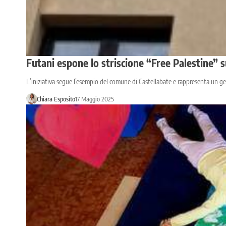
Futani espone lo striscione “Free Palestine” s
L’iniziativa segue l’esempio del comune di Castellabate e rappresenta un ges
Chiara Esposito
17 Maggio 2025