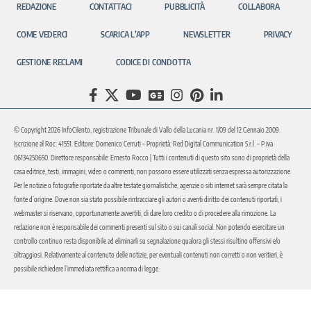
REDAZIONE
CONTATTACI
PUBBLICITÀ
COLLABORA
COME VEDERCI
SCARICA L’APP
NEWSLETTER
PRIVACY
GESTIONE RECLAMI
CODICE DI CONDOTTA
© Copyright 2026 InfoCilento, registrazione Tribunale di Vallo della Lucania nr. 1/09 del 12 Gennaio 2009.
Iscrizione al Roc: 41551. Editore: Domenico Cerruti – Proprietà: Red Digital Communication S.r.l. – P.iva
06134250650. Direttore responsabile: Ernesto Rocco | Tutti i contenuti di questo sito sono di proprietà della
casa editrice, testi, immagini, video o commenti, non possono essere utilizzati senza espressa autorizzazione.
Per le notizie o fotografie riportate da altre testate giornalistiche, agenzie o siti internet sarà sempre citata la
fonte d’origine. Dove non sia stato possibile rintracciare gli autori o aventi diritto dei contenuti riportati, i
webmaster si riservano, opportunamente avvertiti, di dare loro credito o di procedere alla rimozione. La
redazione non è responsabile dei commenti presenti sul sito o sui canali social. Non potendo esercitare un
controllo continuo resta disponibile ad eliminarli su segnalazione qualora gli stessi risultino offensivi e/o
oltraggiosi. Relativamente al contenuto delle notizie, per eventuali contenuti non corretti o non veritieri, è
possibile richiedere l’immediata rettifica a norma di legge.