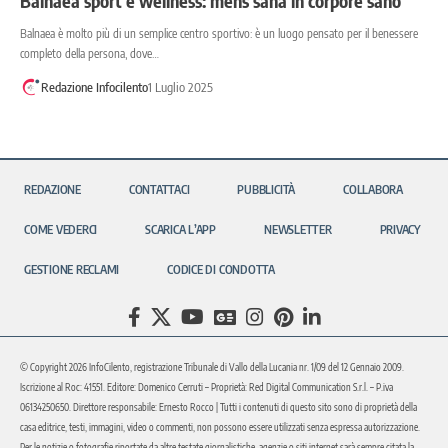
Balnaea sport e wellness: mens sana in corpore sano
Balnaea è molto più di un semplice centro sportivo: è un luogo pensato per il benessere
completo della persona, dove…
Redazione Infocilento
1 Luglio 2025
REDAZIONE
CONTATTACI
PUBBLICITÀ
COLLABORA
COME VEDERCI
SCARICA L’APP
NEWSLETTER
PRIVACY
GESTIONE RECLAMI
CODICE DI CONDOTTA
© Copyright 2026 InfoCilento, registrazione Tribunale di Vallo della Lucania nr. 1/09 del 12 Gennaio 2009.
Iscrizione al Roc: 41551. Editore: Domenico Cerruti – Proprietà: Red Digital Communication S.r.l. – P.iva
06134250650. Direttore responsabile: Ernesto Rocco | Tutti i contenuti di questo sito sono di proprietà della
casa editrice, testi, immagini, video o commenti, non possono essere utilizzati senza espressa autorizzazione.
Per le notizie o fotografie riportate da altre testate giornalistiche, agenzie o siti internet sarà sempre citata la