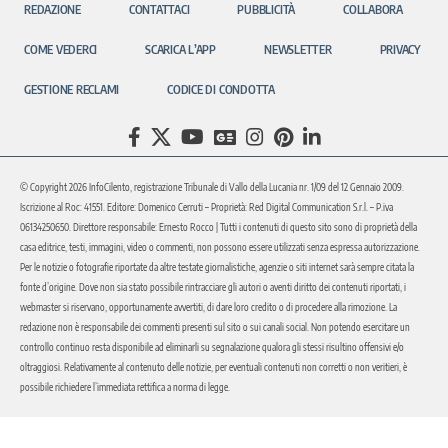
REDAZIONE
CONTATTACI
PUBBLICITÀ
COLLABORA
COME VEDERCI
SCARICA L’APP
NEWSLETTER
PRIVACY
GESTIONE RECLAMI
CODICE DI CONDOTTA
© Copyright 2026 InfoCilento, registrazione Tribunale di Vallo della Lucania nr. 1/09 del 12 Gennaio 2009.
Iscrizione al Roc: 41551. Editore: Domenico Cerruti – Proprietà: Red Digital Communication S.r.l. – P.iva
06134250650. Direttore responsabile: Ernesto Rocco | Tutti i contenuti di questo sito sono di proprietà della
casa editrice, testi, immagini, video o commenti, non possono essere utilizzati senza espressa autorizzazione.
Per le notizie o fotografie riportate da altre testate giornalistiche, agenzie o siti internet sarà sempre citata la
fonte d’origine. Dove non sia stato possibile rintracciare gli autori o aventi diritto dei contenuti riportati, i
webmaster si riservano, opportunamente avvertiti, di dare loro credito o di procedere alla rimozione. La
redazione non è responsabile dei commenti presenti sul sito o sui canali social. Non potendo esercitare un
controllo continuo resta disponibile ad eliminarli su segnalazione qualora gli stessi risultino offensivi e/o
oltraggiosi. Relativamente al contenuto delle notizie, per eventuali contenuti non corretti o non veritieri, è
possibile richiedere l’immediata rettifica a norma di legge.