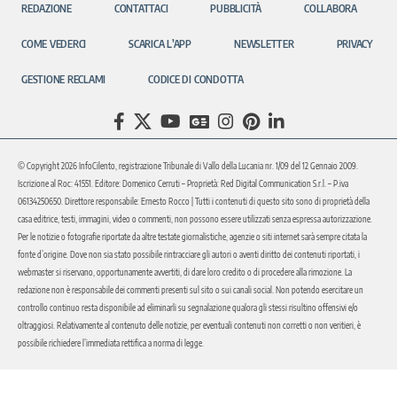
REDAZIONE
CONTATTACI
PUBBLICITÀ
COLLABORA
COME VEDERCI
SCARICA L’APP
NEWSLETTER
PRIVACY
GESTIONE RECLAMI
CODICE DI CONDOTTA
© Copyright 2026 InfoCilento, registrazione Tribunale di Vallo della Lucania nr. 1/09 del 12 Gennaio 2009.
Iscrizione al Roc: 41551. Editore: Domenico Cerruti – Proprietà: Red Digital Communication S.r.l. – P.iva
06134250650. Direttore responsabile: Ernesto Rocco | Tutti i contenuti di questo sito sono di proprietà della
casa editrice, testi, immagini, video o commenti, non possono essere utilizzati senza espressa autorizzazione.
Per le notizie o fotografie riportate da altre testate giornalistiche, agenzie o siti internet sarà sempre citata la
fonte d’origine. Dove non sia stato possibile rintracciare gli autori o aventi diritto dei contenuti riportati, i
webmaster si riservano, opportunamente avvertiti, di dare loro credito o di procedere alla rimozione. La
redazione non è responsabile dei commenti presenti sul sito o sui canali social. Non potendo esercitare un
controllo continuo resta disponibile ad eliminarli su segnalazione qualora gli stessi risultino offensivi e/o
oltraggiosi. Relativamente al contenuto delle notizie, per eventuali contenuti non corretti o non veritieri, è
possibile richiedere l’immediata rettifica a norma di legge.