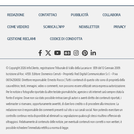
REDAZIONE
CONTATTACI
PUBBLICITÀ
COLLABORA
COME VEDERCI
SCARICA L’APP
NEWSLETTER
PRIVACY
GESTIONE RECLAMI
CODICE DI CONDOTTA
© Copyright 2026 InfoCilento, registrazione Tribunale di Vallo della Lucania nr. 1/09 del 12 Gennaio 2009.
Iscrizione al Roc: 41551. Editore: Domenico Cerruti – Proprietà: Red Digital Communication S.r.l. – P.iva
06134250650. Direttore responsabile: Ernesto Rocco | Tutti i contenuti di questo sito sono di proprietà della
casa editrice, testi, immagini, video o commenti, non possono essere utilizzati senza espressa autorizzazione.
Per le notizie o fotografie riportate da altre testate giornalistiche, agenzie o siti internet sarà sempre citata la
fonte d’origine. Dove non sia stato possibile rintracciare gli autori o aventi diritto dei contenuti riportati, i
webmaster si riservano, opportunamente avvertiti, di dare loro credito o di procedere alla rimozione. La
redazione non è responsabile dei commenti presenti sul sito o sui canali social. Non potendo esercitare un
controllo continuo resta disponibile ad eliminarli su segnalazione qualora gli stessi risultino offensivi e/o
oltraggiosi. Relativamente al contenuto delle notizie, per eventuali contenuti non corretti o non veritieri, è
possibile richiedere l’immediata rettifica a norma di legge.