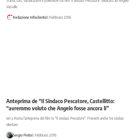
Trama, cast, dichiarazioni e polemiche sul film 'Il Sindaco Pescatore', dedicato ad Angelo
Vassallo.
Redazione Infocilento
8 Febbraio 2016
Anteprima de “Il Sindaco Pescatore, Castellitto:
“avremmo voluto che Angelo fosse ancora lì”
Ieri a Roma l'anteprima del film tv "Il sindaco Pescatore". Presenti anche tre sindaci
cilentani.
Sergio Pinto
6 Febbraio 2016