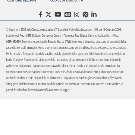
GESTIONE RECLAMI
CODICE DI CONDOTTA
© Copyright 2026 InfoCilento, registrazione Tribunale di Vallo della Lucania nr. 1/09 del 12 Gennaio 2009.
Iscrizione al Roc: 41551. Editore: Domenico Cerruti – Proprietà: Red Digital Communication S.r.l. – P.iva
06134250650. Direttore responsabile: Ernesto Rocco | Tutti i contenuti di questo sito sono di proprietà della
casa editrice, testi, immagini, video o commenti, non possono essere utilizzati senza espressa autorizzazione.
Per le notizie o fotografie riportate da altre testate giornalistiche, agenzie o siti internet sarà sempre citata la
fonte d’origine. Dove non sia stato possibile rintracciare gli autori o aventi diritto dei contenuti riportati, i
webmaster si riservano, opportunamente avvertiti, di dare loro credito o di procedere alla rimozione. La
redazione non è responsabile dei commenti presenti sul sito o sui canali social. Non potendo esercitare un
controllo continuo resta disponibile ad eliminarli su segnalazione qualora gli stessi risultino offensivi e/o
oltraggiosi. Relativamente al contenuto delle notizie, per eventuali contenuti non corretti o non veritieri, è
possibile richiedere l’immediata rettifica a norma di legge.