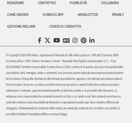
REDAZIONE
CONTATTACI
PUBBLICITÀ
COLLABORA
COME VEDERCI
SCARICA L’APP
NEWSLETTER
PRIVACY
GESTIONE RECLAMI
CODICE DI CONDOTTA
© Copyright 2026 InfoCilento, registrazione Tribunale di Vallo della Lucania nr. 1/09 del 12 Gennaio 2009.
Iscrizione al Roc: 41551. Editore: Domenico Cerruti – Proprietà: Red Digital Communication S.r.l. – P.iva
06134250650. Direttore responsabile: Ernesto Rocco | Tutti i contenuti di questo sito sono di proprietà della
casa editrice, testi, immagini, video o commenti, non possono essere utilizzati senza espressa autorizzazione.
Per le notizie o fotografie riportate da altre testate giornalistiche, agenzie o siti internet sarà sempre citata la
fonte d’origine. Dove non sia stato possibile rintracciare gli autori o aventi diritto dei contenuti riportati, i
webmaster si riservano, opportunamente avvertiti, di dare loro credito o di procedere alla rimozione. La
redazione non è responsabile dei commenti presenti sul sito o sui canali social. Non potendo esercitare un
controllo continuo resta disponibile ad eliminarli su segnalazione qualora gli stessi risultino offensivi e/o
oltraggiosi. Relativamente al contenuto delle notizie, per eventuali contenuti non corretti o non veritieri, è
possibile richiedere l’immediata rettifica a norma di legge.