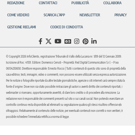
REDAZIONE
CONTATTACI
PUBBLICITÀ
COLLABORA
COME VEDERCI
SCARICA L’APP
NEWSLETTER
PRIVACY
GESTIONE RECLAMI
CODICE DI CONDOTTA
© Copyright 2026 InfoCilento, registrazione Tribunale di Vallo della Lucania nr. 1/09 del 12 Gennaio 2009.
Iscrizione al Roc: 41551. Editore: Domenico Cerruti – Proprietà: Red Digital Communication S.r.l. – P.iva
06134250650. Direttore responsabile: Ernesto Rocco | Tutti i contenuti di questo sito sono di proprietà della
casa editrice, testi, immagini, video o commenti, non possono essere utilizzati senza espressa autorizzazione.
Per le notizie o fotografie riportate da altre testate giornalistiche, agenzie o siti internet sarà sempre citata la
fonte d’origine. Dove non sia stato possibile rintracciare gli autori o aventi diritto dei contenuti riportati, i
webmaster si riservano, opportunamente avvertiti, di dare loro credito o di procedere alla rimozione. La
redazione non è responsabile dei commenti presenti sul sito o sui canali social. Non potendo esercitare un
controllo continuo resta disponibile ad eliminarli su segnalazione qualora gli stessi risultino offensivi e/o
oltraggiosi. Relativamente al contenuto delle notizie, per eventuali contenuti non corretti o non veritieri, è
possibile richiedere l’immediata rettifica a norma di legge.