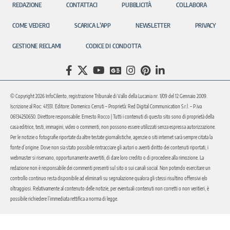
REDAZIONE
CONTATTACI
PUBBLICITÀ
COLLABORA
COME VEDERCI
SCARICA L’APP
NEWSLETTER
PRIVACY
GESTIONE RECLAMI
CODICE DI CONDOTTA
© Copyright 2026 InfoCilento, registrazione Tribunale di Vallo della Lucania nr. 1/09 del 12 Gennaio 2009.
Iscrizione al Roc: 41551. Editore: Domenico Cerruti – Proprietà: Red Digital Communication S.r.l. – P.iva
06134250650. Direttore responsabile: Ernesto Rocco | Tutti i contenuti di questo sito sono di proprietà della
casa editrice, testi, immagini, video o commenti, non possono essere utilizzati senza espressa autorizzazione.
Per le notizie o fotografie riportate da altre testate giornalistiche, agenzie o siti internet sarà sempre citata la
fonte d’origine. Dove non sia stato possibile rintracciare gli autori o aventi diritto dei contenuti riportati, i
webmaster si riservano, opportunamente avvertiti, di dare loro credito o di procedere alla rimozione. La
redazione non è responsabile dei commenti presenti sul sito o sui canali social. Non potendo esercitare un
controllo continuo resta disponibile ad eliminarli su segnalazione qualora gli stessi risultino offensivi e/o
oltraggiosi. Relativamente al contenuto delle notizie, per eventuali contenuti non corretti o non veritieri, è
possibile richiedere l’immediata rettifica a norma di legge.