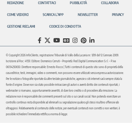
REDAZIONE
CONTATTACI
PUBBLICITÀ
COLLABORA
COME VEDERCI
SCARICA L’APP
NEWSLETTER
PRIVACY
GESTIONE RECLAMI
CODICE DI CONDOTTA
© Copyright 2026 InfoCilento, registrazione Tribunale di Vallo della Lucania nr. 1/09 del 12 Gennaio 2009.
Iscrizione al Roc: 41551. Editore: Domenico Cerruti – Proprietà: Red Digital Communication S.r.l. – P.iva
06134250650. Direttore responsabile: Ernesto Rocco | Tutti i contenuti di questo sito sono di proprietà della
casa editrice, testi, immagini, video o commenti, non possono essere utilizzati senza espressa autorizzazione.
Per le notizie o fotografie riportate da altre testate giornalistiche, agenzie o siti internet sarà sempre citata la
fonte d’origine. Dove non sia stato possibile rintracciare gli autori o aventi diritto dei contenuti riportati, i
webmaster si riservano, opportunamente avvertiti, di dare loro credito o di procedere alla rimozione. La
redazione non è responsabile dei commenti presenti sul sito o sui canali social. Non potendo esercitare un
controllo continuo resta disponibile ad eliminarli su segnalazione qualora gli stessi risultino offensivi e/o
oltraggiosi. Relativamente al contenuto delle notizie, per eventuali contenuti non corretti o non veritieri, è
possibile richiedere l’immediata rettifica a norma di legge.