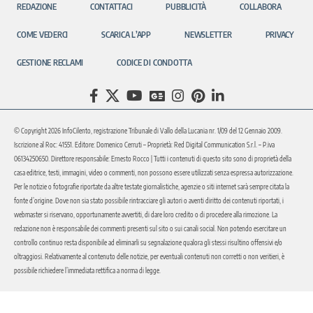
REDAZIONE
CONTATTACI
PUBBLICITÀ
COLLABORA
COME VEDERCI
SCARICA L’APP
NEWSLETTER
PRIVACY
GESTIONE RECLAMI
CODICE DI CONDOTTA
© Copyright 2026 InfoCilento, registrazione Tribunale di Vallo della Lucania nr. 1/09 del 12 Gennaio 2009.
Iscrizione al Roc: 41551. Editore: Domenico Cerruti – Proprietà: Red Digital Communication S.r.l. – P.iva
06134250650. Direttore responsabile: Ernesto Rocco | Tutti i contenuti di questo sito sono di proprietà della
casa editrice, testi, immagini, video o commenti, non possono essere utilizzati senza espressa autorizzazione.
Per le notizie o fotografie riportate da altre testate giornalistiche, agenzie o siti internet sarà sempre citata la
fonte d’origine. Dove non sia stato possibile rintracciare gli autori o aventi diritto dei contenuti riportati, i
webmaster si riservano, opportunamente avvertiti, di dare loro credito o di procedere alla rimozione. La
redazione non è responsabile dei commenti presenti sul sito o sui canali social. Non potendo esercitare un
controllo continuo resta disponibile ad eliminarli su segnalazione qualora gli stessi risultino offensivi e/o
oltraggiosi. Relativamente al contenuto delle notizie, per eventuali contenuti non corretti o non veritieri, è
possibile richiedere l’immediata rettifica a norma di legge.