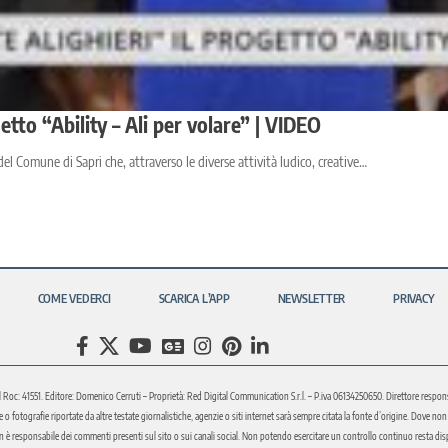
getto “Ability – Ali per volare” | VIDEO
del Comune di Sapri che, attraverso le diverse attività ludico, creative…
COME VEDERCI
SCARICA L’APP
NEWSLETTER
PRIVACY
l Roc: 41551. Editore: Domenico Cerruti – Proprietà: Red Digital Communication S.r.l. – P.iva 06134250650. Direttore respons
fotografie riportate da altre testate giornalistiche, agenzie o siti internet sarà sempre citata la fonte d’origine. Dove non sia
è responsabile dei commenti presenti sul sito o sui canali social. Non potendo esercitare un controllo continuo resta disponi