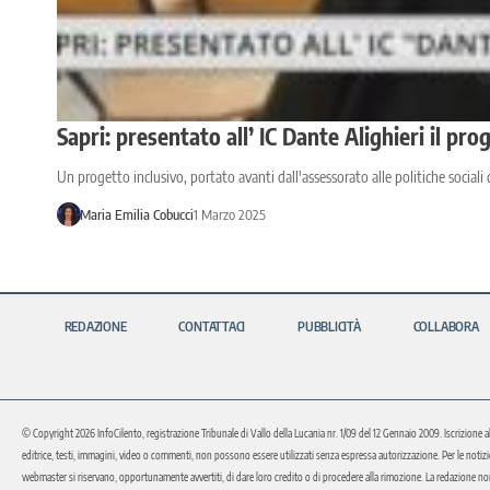
Sapri: presentato all’ IC Dante Alighieri il pro
Un progetto inclusivo, portato avanti dall'assessorato alle politiche sociali 
Maria Emilia Cobucci
1 Marzo 2025
REDAZIONE
CONTATTACI
PUBBLICITÀ
COLLABORA
© Copyright 2026 InfoCilento, registrazione Tribunale di Vallo della Lucania nr. 1/09 del 12 Gennaio 2009. Iscrizione a
editrice, testi, immagini, video o commenti, non possono essere utilizzati senza espressa autorizzazione. Per le notizie o 
webmaster si riservano, opportunamente avvertiti, di dare loro credito o di procedere alla rimozione. La redazione non 