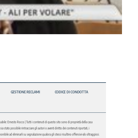
GESTIONE RECLAMI
CODICE DI CONDOTTA
abile: Ernesto Rocco | Tutti i contenuti di questo sito sono di proprietà della casa
 stato possibile rintracciare gli autori o aventi diritto dei contenuti riportati, i
bile ad eliminarli su segnalazione qualora gli stessi risultino offensivi e/o oltraggiosi.