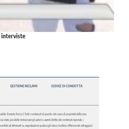
 interviste
GESTIONE RECLAMI
CODICE DI CONDOTTA
abile: Ernesto Rocco | Tutti i contenuti di questo sito sono di proprietà della casa
 stato possibile rintracciare gli autori o aventi diritto dei contenuti riportati, i
bile ad eliminarli su segnalazione qualora gli stessi risultino offensivi e/o oltraggiosi.