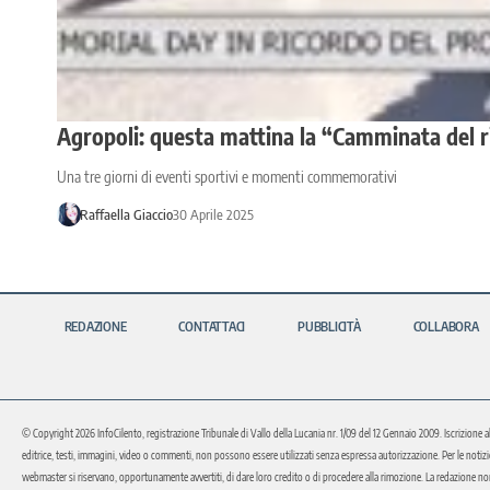
Agropoli: questa mattina la “Camminata del ri
Una tre giorni di eventi sportivi e momenti commemorativi
Raffaella Giaccio
30 Aprile 2025
REDAZIONE
CONTATTACI
PUBBLICITÀ
COLLABORA
© Copyright 2026 InfoCilento, registrazione Tribunale di Vallo della Lucania nr. 1/09 del 12 Gennaio 2009. Iscrizione a
editrice, testi, immagini, video o commenti, non possono essere utilizzati senza espressa autorizzazione. Per le notizie o 
webmaster si riservano, opportunamente avvertiti, di dare loro credito o di procedere alla rimozione. La redazione non 