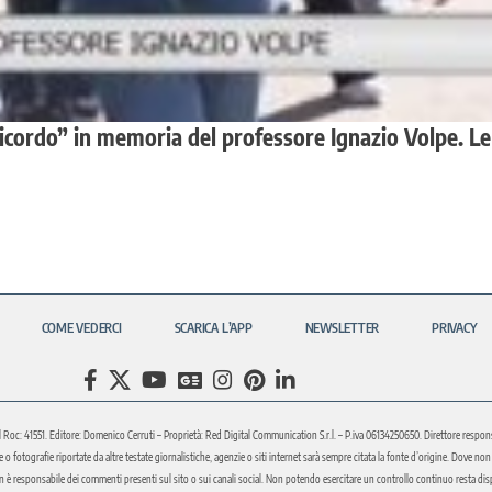
cordo” in memoria del professore Ignazio Volpe. Le
COME VEDERCI
SCARICA L’APP
NEWSLETTER
PRIVACY
l Roc: 41551. Editore: Domenico Cerruti – Proprietà: Red Digital Communication S.r.l. – P.iva 06134250650. Direttore respons
fotografie riportate da altre testate giornalistiche, agenzie o siti internet sarà sempre citata la fonte d’origine. Dove non sia
è responsabile dei commenti presenti sul sito o sui canali social. Non potendo esercitare un controllo continuo resta disponi