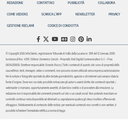
REDAZIONE
CONTATTACI
PUBBLICITÀ
COLLABORA
COME VEDERCI
SCARICA L’APP
NEWSLETTER
PRIVACY
GESTIONE RECLAMI
CODICE DI CONDOTTA
© Copyright 2026 InfoCilento, registrazione Tribunale di Vallo della Lucania nr. 1/09 del 12 Gennaio 2009.
Iscrizione al Roc: 41551. Editore: Domenico Cerruti – Proprietà: Red Digital Communication S.r.l. – P.iva
06134250650. Direttore responsabile: Ernesto Rocco | Tutti i contenuti di questo sito sono di proprietà della
casa editrice, testi, immagini, video o commenti, non possono essere utilizzati senza espressa autorizzazione.
Per le notizie o fotografie riportate da altre testate giornalistiche, agenzie o siti internet sarà sempre citata la
fonte d’origine. Dove non sia stato possibile rintracciare gli autori o aventi diritto dei contenuti riportati, i
webmaster si riservano, opportunamente avvertiti, di dare loro credito o di procedere alla rimozione. La
redazione non è responsabile dei commenti presenti sul sito o sui canali social. Non potendo esercitare un
controllo continuo resta disponibile ad eliminarli su segnalazione qualora gli stessi risultino offensivi e/o
oltraggiosi. Relativamente al contenuto delle notizie, per eventuali contenuti non corretti o non veritieri, è
possibile richiedere l’immediata rettifica a norma di legge.