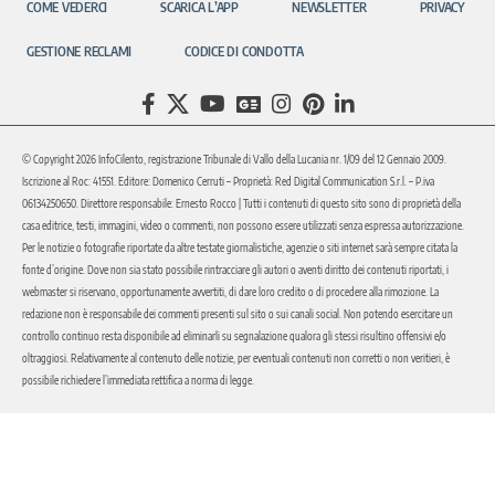
COME VEDERCI
SCARICA L’APP
NEWSLETTER
PRIVACY
GESTIONE RECLAMI
CODICE DI CONDOTTA
© Copyright 2026 InfoCilento, registrazione Tribunale di Vallo della Lucania nr. 1/09 del 12 Gennaio 2009.
Iscrizione al Roc: 41551. Editore: Domenico Cerruti – Proprietà: Red Digital Communication S.r.l. – P.iva
06134250650. Direttore responsabile: Ernesto Rocco | Tutti i contenuti di questo sito sono di proprietà della
casa editrice, testi, immagini, video o commenti, non possono essere utilizzati senza espressa autorizzazione.
Per le notizie o fotografie riportate da altre testate giornalistiche, agenzie o siti internet sarà sempre citata la
fonte d’origine. Dove non sia stato possibile rintracciare gli autori o aventi diritto dei contenuti riportati, i
webmaster si riservano, opportunamente avvertiti, di dare loro credito o di procedere alla rimozione. La
redazione non è responsabile dei commenti presenti sul sito o sui canali social. Non potendo esercitare un
controllo continuo resta disponibile ad eliminarli su segnalazione qualora gli stessi risultino offensivi e/o
oltraggiosi. Relativamente al contenuto delle notizie, per eventuali contenuti non corretti o non veritieri, è
possibile richiedere l’immediata rettifica a norma di legge.