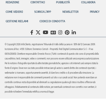
REDAZIONE
CONTATTACI
PUBBLICITÀ
COLLABORA
COME VEDERCI
SCARICA L’APP
NEWSLETTER
PRIVACY
GESTIONE RECLAMI
CODICE DI CONDOTTA
© Copyright 2026 InfoCilento, registrazione Tribunale di Vallo della Lucania nr. 1/09 del 12 Gennaio 2009.
Iscrizione al Roc: 41551. Editore: Domenico Cerruti – Proprietà: Red Digital Communication S.r.l. – P.iva
06134250650. Direttore responsabile: Ernesto Rocco | Tutti i contenuti di questo sito sono di proprietà della
casa editrice, testi, immagini, video o commenti, non possono essere utilizzati senza espressa autorizzazione.
Per le notizie o fotografie riportate da altre testate giornalistiche, agenzie o siti internet sarà sempre citata la
fonte d’origine. Dove non sia stato possibile rintracciare gli autori o aventi diritto dei contenuti riportati, i
webmaster si riservano, opportunamente avvertiti, di dare loro credito o di procedere alla rimozione. La
redazione non è responsabile dei commenti presenti sul sito o sui canali social. Non potendo esercitare un
controllo continuo resta disponibile ad eliminarli su segnalazione qualora gli stessi risultino offensivi e/o
oltraggiosi. Relativamente al contenuto delle notizie, per eventuali contenuti non corretti o non veritieri, è
possibile richiedere l’immediata rettifica a norma di legge.