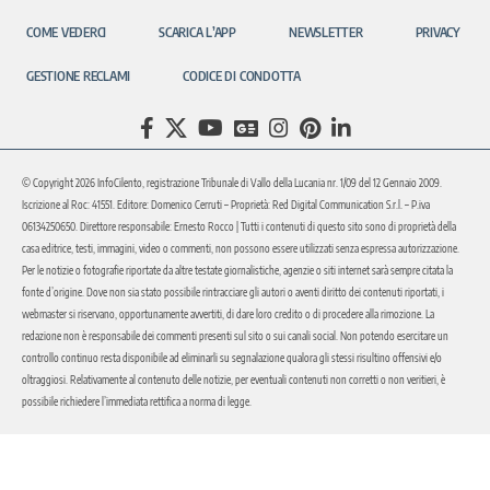
COME VEDERCI
SCARICA L’APP
NEWSLETTER
PRIVACY
GESTIONE RECLAMI
CODICE DI CONDOTTA
© Copyright 2026 InfoCilento, registrazione Tribunale di Vallo della Lucania nr. 1/09 del 12 Gennaio 2009.
Iscrizione al Roc: 41551. Editore: Domenico Cerruti – Proprietà: Red Digital Communication S.r.l. – P.iva
06134250650. Direttore responsabile: Ernesto Rocco | Tutti i contenuti di questo sito sono di proprietà della
casa editrice, testi, immagini, video o commenti, non possono essere utilizzati senza espressa autorizzazione.
Per le notizie o fotografie riportate da altre testate giornalistiche, agenzie o siti internet sarà sempre citata la
fonte d’origine. Dove non sia stato possibile rintracciare gli autori o aventi diritto dei contenuti riportati, i
webmaster si riservano, opportunamente avvertiti, di dare loro credito o di procedere alla rimozione. La
redazione non è responsabile dei commenti presenti sul sito o sui canali social. Non potendo esercitare un
controllo continuo resta disponibile ad eliminarli su segnalazione qualora gli stessi risultino offensivi e/o
oltraggiosi. Relativamente al contenuto delle notizie, per eventuali contenuti non corretti o non veritieri, è
possibile richiedere l’immediata rettifica a norma di legge.