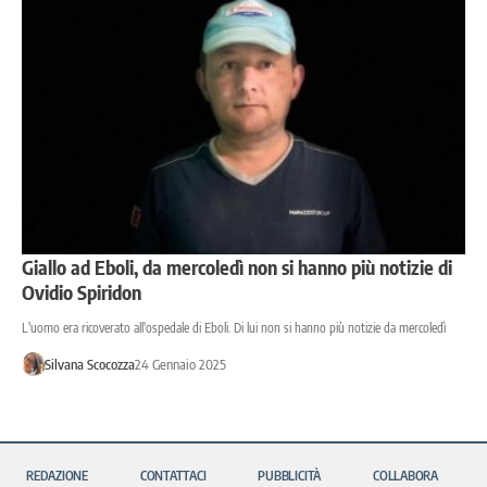
Giallo ad Eboli, da mercoledì non si hanno più notizie di
Ovidio Spiridon
L'uomo era ricoverato all'ospedale di Eboli. Di lui non si hanno più notizie da mercoledì
Silvana Scocozza
24 Gennaio 2025
REDAZIONE
CONTATTACI
PUBBLICITÀ
COLLABORA