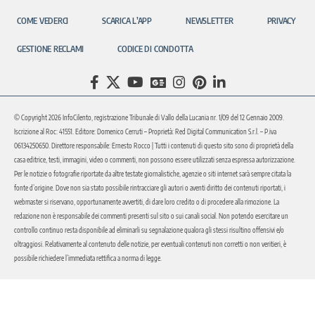
COME VEDERCI
SCARICA L’APP
NEWSLETTER
PRIVACY
GESTIONE RECLAMI
CODICE DI CONDOTTA
© Copyright 2026 InfoCilento, registrazione Tribunale di Vallo della Lucania nr. 1/09 del 12 Gennaio 2009.
Iscrizione al Roc: 41551. Editore: Domenico Cerruti – Proprietà: Red Digital Communication S.r.l. – P.iva
06134250650. Direttore responsabile: Ernesto Rocco | Tutti i contenuti di questo sito sono di proprietà della
casa editrice, testi, immagini, video o commenti, non possono essere utilizzati senza espressa autorizzazione.
Per le notizie o fotografie riportate da altre testate giornalistiche, agenzie o siti internet sarà sempre citata la
fonte d’origine. Dove non sia stato possibile rintracciare gli autori o aventi diritto dei contenuti riportati, i
webmaster si riservano, opportunamente avvertiti, di dare loro credito o di procedere alla rimozione. La
redazione non è responsabile dei commenti presenti sul sito o sui canali social. Non potendo esercitare un
controllo continuo resta disponibile ad eliminarli su segnalazione qualora gli stessi risultino offensivi e/o
oltraggiosi. Relativamente al contenuto delle notizie, per eventuali contenuti non corretti o non veritieri, è
possibile richiedere l’immediata rettifica a norma di legge.