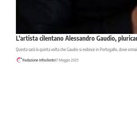
L’artista cilentano Alessandro Gaudio, pluric
Questa sarà la quinta volta che Gaudio si esibisce in Portogallo, dove orma
Redazione Infocilento
17 Maggio 2025