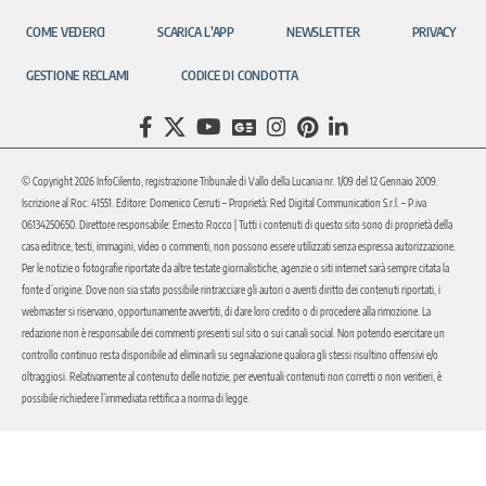
COME VEDERCI
SCARICA L’APP
NEWSLETTER
PRIVACY
GESTIONE RECLAMI
CODICE DI CONDOTTA
© Copyright 2026 InfoCilento, registrazione Tribunale di Vallo della Lucania nr. 1/09 del 12 Gennaio 2009.
Iscrizione al Roc: 41551. Editore: Domenico Cerruti – Proprietà: Red Digital Communication S.r.l. – P.iva
06134250650. Direttore responsabile: Ernesto Rocco | Tutti i contenuti di questo sito sono di proprietà della
casa editrice, testi, immagini, video o commenti, non possono essere utilizzati senza espressa autorizzazione.
Per le notizie o fotografie riportate da altre testate giornalistiche, agenzie o siti internet sarà sempre citata la
fonte d’origine. Dove non sia stato possibile rintracciare gli autori o aventi diritto dei contenuti riportati, i
webmaster si riservano, opportunamente avvertiti, di dare loro credito o di procedere alla rimozione. La
redazione non è responsabile dei commenti presenti sul sito o sui canali social. Non potendo esercitare un
controllo continuo resta disponibile ad eliminarli su segnalazione qualora gli stessi risultino offensivi e/o
oltraggiosi. Relativamente al contenuto delle notizie, per eventuali contenuti non corretti o non veritieri, è
possibile richiedere l’immediata rettifica a norma di legge.