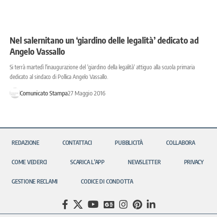
Nel salernitano un ‘giardino delle legalità’ dedicato ad
Angelo Vassallo
Si terrà martedì l'inaugurazione del 'giardino della legalità' attiguo alla scuola primaria
dedicato al sindaco di Pollica Angelo Vassallo.
Comunicato Stampa
27 Maggio 2016
REDAZIONE
CONTATTACI
PUBBLICITÀ
COLLABORA
COME VEDERCI
SCARICA L’APP
NEWSLETTER
PRIVACY
GESTIONE RECLAMI
CODICE DI CONDOTTA