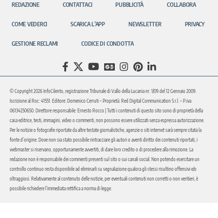
REDAZIONE
CONTATTACI
PUBBLICITÀ
COLLABORA
COME VEDERCI
SCARICA L’APP
NEWSLETTER
PRIVACY
GESTIONE RECLAMI
CODICE DI CONDOTTA
© Copyright 2026 InfoCilento, registrazione Tribunale di Vallo della Lucania nr. 1/09 del 12 Gennaio 2009.
Iscrizione al Roc: 41551. Editore: Domenico Cerruti – Proprietà: Red Digital Communication S.r.l. – P.iva
06134250650. Direttore responsabile: Ernesto Rocco | Tutti i contenuti di questo sito sono di proprietà della
casa editrice, testi, immagini, video o commenti, non possono essere utilizzati senza espressa autorizzazione.
Per le notizie o fotografie riportate da altre testate giornalistiche, agenzie o siti internet sarà sempre citata la
fonte d’origine. Dove non sia stato possibile rintracciare gli autori o aventi diritto dei contenuti riportati, i
webmaster si riservano, opportunamente avvertiti, di dare loro credito o di procedere alla rimozione. La
redazione non è responsabile dei commenti presenti sul sito o sui canali social. Non potendo esercitare un
controllo continuo resta disponibile ad eliminarli su segnalazione qualora gli stessi risultino offensivi e/o
oltraggiosi. Relativamente al contenuto delle notizie, per eventuali contenuti non corretti o non veritieri, è
possibile richiedere l’immediata rettifica a norma di legge.