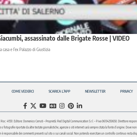
iacumbi, assassinato dalle Brigate Rosse | VIDEO
casa e l’ex Palazzo di Giustizia
COME VEDERCI
SCARICA L’APP
NEWSLETTER
PRIVACY
l Roc: 41551. Editore: Domenico Cerruti – Proprietà: Red Digital Communication S.r.l. – P.iva 06134250650. Direttore respons
fotografie riportate da altre testate giornalistiche, agenzie o siti internet sarà sempre citata la fonte d’origine. Dove non sia
è responsabile dei commenti presenti sul sito o sui canali social. Non potendo esercitare un controllo continuo resta disponi