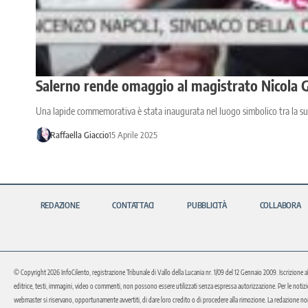
Salerno rende omaggio al magistrato Nicola G
Una lapide commemorativa è stata inaugurata nel luogo simbolico tra la sua 
Raffaella Giaccio
15 Aprile 2025
REDAZIONE
CONTATTACI
PUBBLICITÀ
COLLABORA
© Copyright 2026 InfoCilento, registrazione Tribunale di Vallo della Lucania nr. 1/09 del 12 Gennaio 2009. Iscrizione a
editrice, testi, immagini, video o commenti, non possono essere utilizzati senza espressa autorizzazione. Per le notizie o 
webmaster si riservano, opportunamente avvertiti, di dare loro credito o di procedere alla rimozione. La redazione non 