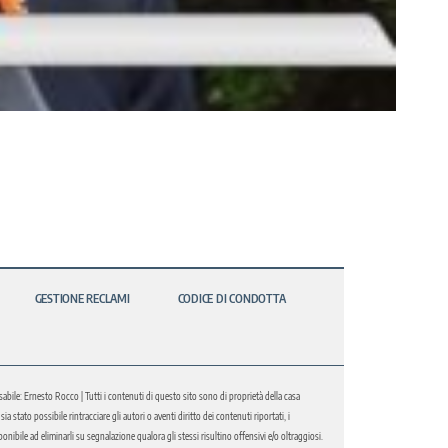
GESTIONE RECLAMI
CODICE DI CONDOTTA
abile: Ernesto Rocco | Tutti i contenuti di questo sito sono di proprietà della casa
 stato possibile rintracciare gli autori o aventi diritto dei contenuti riportati, i
bile ad eliminarli su segnalazione qualora gli stessi risultino offensivi e/o oltraggiosi.