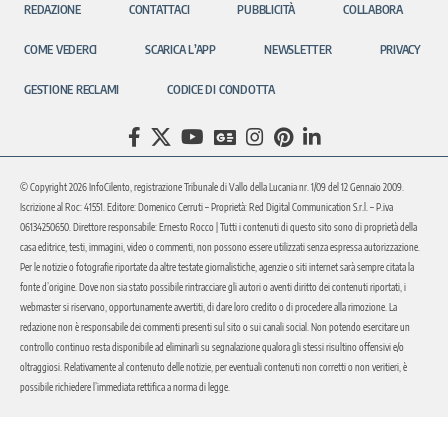
REDAZIONE
CONTATTACI
PUBBLICITÀ
COLLABORA
COME VEDERCI
SCARICA L’APP
NEWSLETTER
PRIVACY
GESTIONE RECLAMI
CODICE DI CONDOTTA
© Copyright 2026 InfoCilento, registrazione Tribunale di Vallo della Lucania nr. 1/09 del 12 Gennaio 2009.
Iscrizione al Roc: 41551. Editore: Domenico Cerruti – Proprietà: Red Digital Communication S.r.l. – P.iva
06134250650. Direttore responsabile: Ernesto Rocco | Tutti i contenuti di questo sito sono di proprietà della
casa editrice, testi, immagini, video o commenti, non possono essere utilizzati senza espressa autorizzazione.
Per le notizie o fotografie riportate da altre testate giornalistiche, agenzie o siti internet sarà sempre citata la
fonte d’origine. Dove non sia stato possibile rintracciare gli autori o aventi diritto dei contenuti riportati, i
webmaster si riservano, opportunamente avvertiti, di dare loro credito o di procedere alla rimozione. La
redazione non è responsabile dei commenti presenti sul sito o sui canali social. Non potendo esercitare un
controllo continuo resta disponibile ad eliminarli su segnalazione qualora gli stessi risultino offensivi e/o
oltraggiosi. Relativamente al contenuto delle notizie, per eventuali contenuti non corretti o non veritieri, è
possibile richiedere l’immediata rettifica a norma di legge.