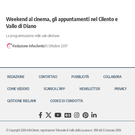
Weekend al cinema, gli appuntamenti nel Cilento e
Vallo di Diano
La programmazione nelle sale cilentane
Redazione Infocilento
13 Ottobre 2017
REDAZIONE
CONTATTACI
PUBBLICITÀ
COLLABORA
COME VEDERCI
SCARICA L’APP
NEWSLETTER
PRIVACY
GESTIONE RECLAMI
CODICE DI CONDOTTA
© Copyright 2026 InfoCilento, registrazione Tribunale di Vallo della Lucania nr. 1/09 del 12 Gennaio 2009.