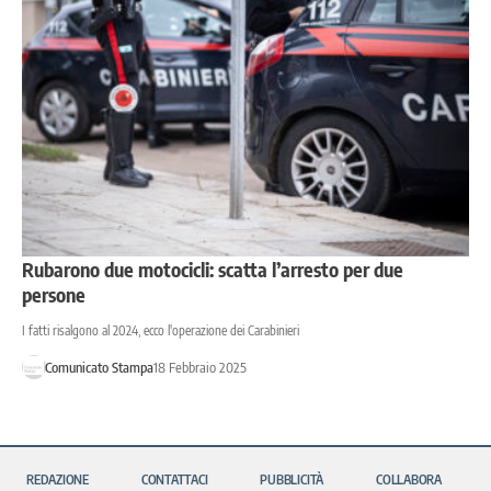
Rubarono due motocicli: scatta l’arresto per due
persone
I fatti risalgono al 2024, ecco l'operazione dei Carabinieri
Comunicato Stampa
18 Febbraio 2025
REDAZIONE
CONTATTACI
PUBBLICITÀ
COLLABORA