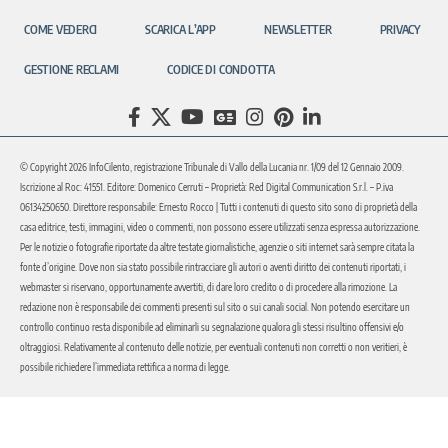
COME VEDERCI
SCARICA L’APP
NEWSLETTER
PRIVACY
GESTIONE RECLAMI
CODICE DI CONDOTTA
© Copyright 2026 InfoCilento, registrazione Tribunale di Vallo della Lucania nr. 1/09 del 12 Gennaio 2009.
Iscrizione al Roc: 41551. Editore: Domenico Cerruti – Proprietà: Red Digital Communication S.r.l. – P.iva
06134250650. Direttore responsabile: Ernesto Rocco | Tutti i contenuti di questo sito sono di proprietà della
casa editrice, testi, immagini, video o commenti, non possono essere utilizzati senza espressa autorizzazione.
Per le notizie o fotografie riportate da altre testate giornalistiche, agenzie o siti internet sarà sempre citata la
fonte d’origine. Dove non sia stato possibile rintracciare gli autori o aventi diritto dei contenuti riportati, i
webmaster si riservano, opportunamente avvertiti, di dare loro credito o di procedere alla rimozione. La
redazione non è responsabile dei commenti presenti sul sito o sui canali social. Non potendo esercitare un
controllo continuo resta disponibile ad eliminarli su segnalazione qualora gli stessi risultino offensivi e/o
oltraggiosi. Relativamente al contenuto delle notizie, per eventuali contenuti non corretti o non veritieri, è
possibile richiedere l’immediata rettifica a norma di legge.