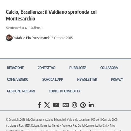
Calcio, Eccellenza: il Valdiano sprofonda col
Montesarchio
Montesarchio 4 - Valdiano 1
Costabile Pio Russomando
12 Ottobre 2015
REDAZIONE
CONTATTACI
PUBBLICITÀ
COLLABORA
COME VEDERCI
SCARICA L’APP
NEWSLETTER
PRIVACY
GESTIONE RECLAMI
CODICE DI CONDOTTA
© Copyright 2026 InfoCilento, registrazione Tribunale di Vallo della Lucania nr. 1/09 del 12 Gennaio 2009.
Iscrizione al Roc: 41551. Editore: Domenico Cerruti – Proprietà: Red Digital Communication S.r.l. – P.iva