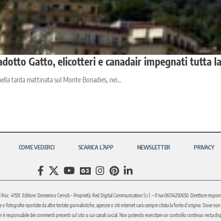
iadotto Gatto, elicotteri e canadair impegnati tutta l
 nella tarda mattinata sul Monte Bonadies, nei…
COME VEDERCI
SCARICA L’APP
NEWSLETTER
PRIVACY
l Roc: 41551. Editore: Domenico Cerruti – Proprietà: Red Digital Communication S.r.l. – P.iva 06134250650. Direttore respons
fotografie riportate da altre testate giornalistiche, agenzie o siti internet sarà sempre citata la fonte d’origine. Dove non sia
è responsabile dei commenti presenti sul sito o sui canali social. Non potendo esercitare un controllo continuo resta disponi