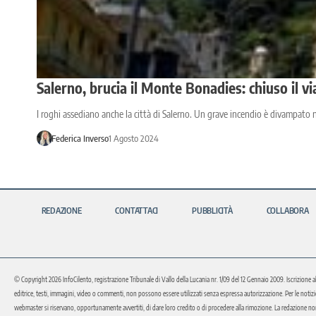
Salerno, brucia il Monte Bonadies: chiuso il v
I roghi assediano anche la città di Salerno. Un grave incendio è divampato
Federica Inverso
1 Agosto 2024
REDAZIONE
CONTATTACI
PUBBLICITÀ
COLLABORA
© Copyright 2026 InfoCilento, registrazione Tribunale di Vallo della Lucania nr. 1/09 del 12 Gennaio 2009. Iscrizione a
editrice, testi, immagini, video o commenti, non possono essere utilizzati senza espressa autorizzazione. Per le notizie o 
webmaster si riservano, opportunamente avvertiti, di dare loro credito o di procedere alla rimozione. La redazione non 