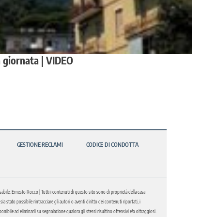
a giornata | VIDEO
GESTIONE RECLAMI
CODICE DI CONDOTTA
abile: Ernesto Rocco | Tutti i contenuti di questo sito sono di proprietà della casa
 stato possibile rintracciare gli autori o aventi diritto dei contenuti riportati, i
bile ad eliminarli su segnalazione qualora gli stessi risultino offensivi e/o oltraggiosi.