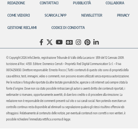
REDAZIONE
CONTATTACI
PUBBLICITÀ
COLLABORA
COME VEDERCI
SCARICA L’APP
NEWSLETTER
PRIVACY
GESTIONE RECLAMI
CODICE DI CONDOTTA
© Copyright 2026 InfoCilento, registrazione Tribunale di Vallo della Lucania nr. 1/09 del 12 Gennaio 2009.
Iscrizione al Roc: 41551. Editore: Domenico Cerruti – Proprietà: Red Digital Communication S.r.l. – P.iva
06134250650. Direttore responsabile: Ernesto Rocco | Tutti i contenuti di questo sito sono di proprietà della
casa editrice, testi, immagini, video o commenti, non possono essere utilizzati senza espressa autorizzazione.
Per le notizie o fotografie riportate da altre testate giornalistiche, agenzie o siti internet sarà sempre citata la
fonte d’origine. Dove non sia stato possibile rintracciare gli autori o aventi diritto dei contenuti riportati, i
webmaster si riservano, opportunamente avvertiti, di dare loro credito o di procedere alla rimozione. La
redazione non è responsabile dei commenti presenti sul sito o sui canali social. Non potendo esercitare un
controllo continuo resta disponibile ad eliminarli su segnalazione qualora gli stessi risultino offensivi e/o
oltraggiosi. Relativamente al contenuto delle notizie, per eventuali contenuti non corretti o non veritieri, è
possibile richiedere l’immediata rettifica a norma di legge.