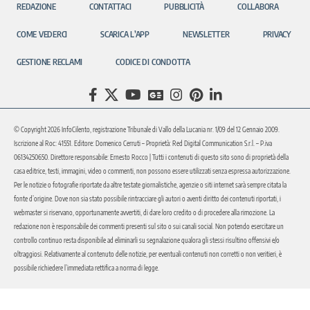
REDAZIONE
CONTATTACI
PUBBLICITÀ
COLLABORA
COME VEDERCI
SCARICA L’APP
NEWSLETTER
PRIVACY
GESTIONE RECLAMI
CODICE DI CONDOTTA
© Copyright 2026 InfoCilento, registrazione Tribunale di Vallo della Lucania nr. 1/09 del 12 Gennaio 2009.
Iscrizione al Roc: 41551. Editore: Domenico Cerruti – Proprietà: Red Digital Communication S.r.l. – P.iva
06134250650. Direttore responsabile: Ernesto Rocco | Tutti i contenuti di questo sito sono di proprietà della
casa editrice, testi, immagini, video o commenti, non possono essere utilizzati senza espressa autorizzazione.
Per le notizie o fotografie riportate da altre testate giornalistiche, agenzie o siti internet sarà sempre citata la
fonte d’origine. Dove non sia stato possibile rintracciare gli autori o aventi diritto dei contenuti riportati, i
webmaster si riservano, opportunamente avvertiti, di dare loro credito o di procedere alla rimozione. La
redazione non è responsabile dei commenti presenti sul sito o sui canali social. Non potendo esercitare un
controllo continuo resta disponibile ad eliminarli su segnalazione qualora gli stessi risultino offensivi e/o
oltraggiosi. Relativamente al contenuto delle notizie, per eventuali contenuti non corretti o non veritieri, è
possibile richiedere l’immediata rettifica a norma di legge.