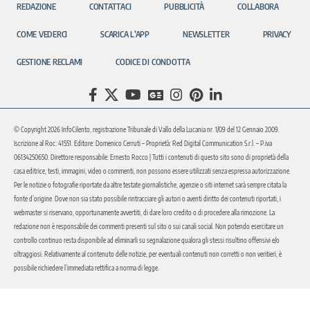
REDAZIONE
CONTATTACI
PUBBLICITÀ
COLLABORA
COME VEDERCI
SCARICA L’APP
NEWSLETTER
PRIVACY
GESTIONE RECLAMI
CODICE DI CONDOTTA
© Copyright 2026 InfoCilento, registrazione Tribunale di Vallo della Lucania nr. 1/09 del 12 Gennaio 2009.
Iscrizione al Roc: 41551. Editore: Domenico Cerruti – Proprietà: Red Digital Communication S.r.l. – P.iva
06134250650. Direttore responsabile: Ernesto Rocco | Tutti i contenuti di questo sito sono di proprietà della
casa editrice, testi, immagini, video o commenti, non possono essere utilizzati senza espressa autorizzazione.
Per le notizie o fotografie riportate da altre testate giornalistiche, agenzie o siti internet sarà sempre citata la
fonte d’origine. Dove non sia stato possibile rintracciare gli autori o aventi diritto dei contenuti riportati, i
webmaster si riservano, opportunamente avvertiti, di dare loro credito o di procedere alla rimozione. La
redazione non è responsabile dei commenti presenti sul sito o sui canali social. Non potendo esercitare un
controllo continuo resta disponibile ad eliminarli su segnalazione qualora gli stessi risultino offensivi e/o
oltraggiosi. Relativamente al contenuto delle notizie, per eventuali contenuti non corretti o non veritieri, è
possibile richiedere l’immediata rettifica a norma di legge.