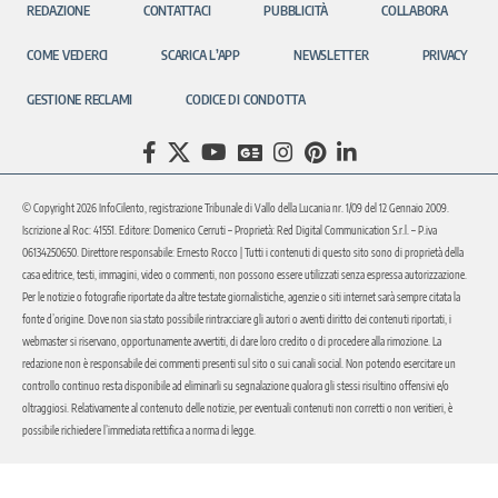
REDAZIONE
CONTATTACI
PUBBLICITÀ
COLLABORA
COME VEDERCI
SCARICA L’APP
NEWSLETTER
PRIVACY
GESTIONE RECLAMI
CODICE DI CONDOTTA
© Copyright 2026 InfoCilento, registrazione Tribunale di Vallo della Lucania nr. 1/09 del 12 Gennaio 2009.
Iscrizione al Roc: 41551. Editore: Domenico Cerruti – Proprietà: Red Digital Communication S.r.l. – P.iva
06134250650. Direttore responsabile: Ernesto Rocco | Tutti i contenuti di questo sito sono di proprietà della
casa editrice, testi, immagini, video o commenti, non possono essere utilizzati senza espressa autorizzazione.
Per le notizie o fotografie riportate da altre testate giornalistiche, agenzie o siti internet sarà sempre citata la
fonte d’origine. Dove non sia stato possibile rintracciare gli autori o aventi diritto dei contenuti riportati, i
webmaster si riservano, opportunamente avvertiti, di dare loro credito o di procedere alla rimozione. La
redazione non è responsabile dei commenti presenti sul sito o sui canali social. Non potendo esercitare un
controllo continuo resta disponibile ad eliminarli su segnalazione qualora gli stessi risultino offensivi e/o
oltraggiosi. Relativamente al contenuto delle notizie, per eventuali contenuti non corretti o non veritieri, è
possibile richiedere l’immediata rettifica a norma di legge.