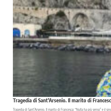
Tragedia di Sant’Arsenio. Il marito di Francesc
Tragedia di Sant’Arsenio. Il marito di Francesca: “Nulla ha più senso” e il sin