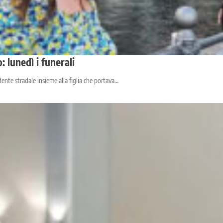
: lunedì i funerali
dente stradale insieme alla figlia che portava…