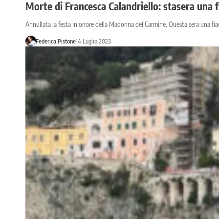
Morte di Francesca Calandriello: stasera una 
Annullata la festa in onore della Madonna del Carmine. Questa sera una fiacc
Federica Pistone
14 Luglio 2023