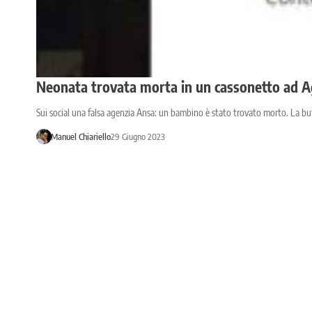
Neonata trovata morta in un cassonetto ad Ag
Sui social una falsa agenzia Ansa: un bambino è stato trovato morto. La buf
Manuel Chiariello
29 Giugno 2023