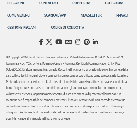
REDAZIONE
CONTATTACI
PUBBLICITÀ
COLLABORA
COME VEDERCI
SCARICA L’APP
NEWSLETTER
PRIVACY
GESTIONE RECLAMI
CODICE DI CONDOTTA
© Copyright 2026 InfoCilento, registrazione Tribunale di Vallo della Lucania nr. 1/09 del 12 Gennaio 2009.
Iscrizione al Roc: 41551. Editore: Domenico Cerruti – Proprietà: Red Digital Communication S.r.l. – P.iva
06134250650. Direttore responsabile: Ernesto Rocco | Tutti i contenuti di questo sito sono di proprietà della
casa editrice, testi, immagini, video o commenti, non possono essere utilizzati senza espressa autorizzazione.
Per le notizie o fotografie riportate da altre testate giornalistiche, agenzie o siti internet sarà sempre citata la
fonte d’origine. Dove non sia stato possibile rintracciare gli autori o aventi diritto dei contenuti riportati, i
webmaster si riservano, opportunamente avvertiti, di dare loro credito o di procedere alla rimozione. La
redazione non è responsabile dei commenti presenti sul sito o sui canali social. Non potendo esercitare un
controllo continuo resta disponibile ad eliminarli su segnalazione qualora gli stessi risultino offensivi e/o
oltraggiosi. Relativamente al contenuto delle notizie, per eventuali contenuti non corretti o non veritieri, è
possibile richiedere l’immediata rettifica a norma di legge.