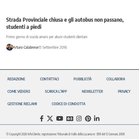
Strada Provinciale chiusa e gli autobus non passano,
studenti a piedi
Primo giorno di scuola amaro per alcuni studenti cilentani
Arturo Calabrese
15 Settembre 2016
REDAZIONE
CONTATTACI
PUBBLICITÀ
COLLABORA
COME VEDERCI
SCARICA L’APP
NEWSLETTER
PRIVACY
GESTIONE RECLAMI
CODICE DI CONDOTTA
© Copyright 2026 InfoCilento, registrazione Tribunale di Vallo della Lucania nr. 1/09 del 12 Gennaio 2009.