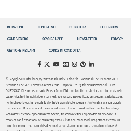
REDAZIONE
CONTATTACI
PUBBLICITÀ
COLLABORA
COME VEDERCI
SCARICA L’APP
NEWSLETTER
PRIVACY
GESTIONE RECLAMI
CODICE DI CONDOTTA
© Copyright 2026 InfoCilento, registrazione Tribunale di Vallo della Lucania nr. 1/09 del 12 Gennaio 2009.
Iscrizione al Roc: 41551. Editore: Domenico Cerruti – Proprietà: Red Digital Communication S.r.l. – P.iva
06134250650. Direttore responsabile: Ernesto Rocco | Tutti i contenuti di questo sito sono di proprietà della
casa editrice, testi, immagini, video o commenti, non possono essere utilizzati senza espressa autorizzazione.
Per le notizie o fotografie riportate da altre testate giornalistiche, agenzie o siti internet sarà sempre citata la
fonte d’origine. Dove non sia stato possibile rintracciare gli autori o aventi diritto dei contenuti riportati, i
webmaster si riservano, opportunamente avvertiti, di dare loro credito o di procedere alla rimozione. La
redazione non è responsabile dei commenti presenti sul sito o sui canali social. Non potendo esercitare un
controllo continuo resta disponibile ad eliminarli su segnalazione qualora gli stessi risultino offensivi e/o