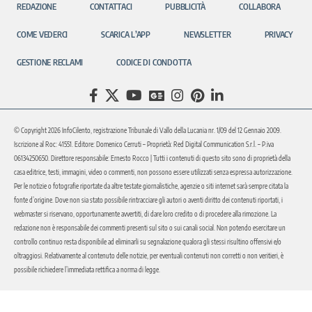
REDAZIONE
CONTATTACI
PUBBLICITÀ
COLLABORA
COME VEDERCI
SCARICA L’APP
NEWSLETTER
PRIVACY
GESTIONE RECLAMI
CODICE DI CONDOTTA
© Copyright 2026 InfoCilento, registrazione Tribunale di Vallo della Lucania nr. 1/09 del 12 Gennaio 2009.
Iscrizione al Roc: 41551. Editore: Domenico Cerruti – Proprietà: Red Digital Communication S.r.l. – P.iva
06134250650. Direttore responsabile: Ernesto Rocco | Tutti i contenuti di questo sito sono di proprietà della
casa editrice, testi, immagini, video o commenti, non possono essere utilizzati senza espressa autorizzazione.
Per le notizie o fotografie riportate da altre testate giornalistiche, agenzie o siti internet sarà sempre citata la
fonte d’origine. Dove non sia stato possibile rintracciare gli autori o aventi diritto dei contenuti riportati, i
webmaster si riservano, opportunamente avvertiti, di dare loro credito o di procedere alla rimozione. La
redazione non è responsabile dei commenti presenti sul sito o sui canali social. Non potendo esercitare un
controllo continuo resta disponibile ad eliminarli su segnalazione qualora gli stessi risultino offensivi e/o
oltraggiosi. Relativamente al contenuto delle notizie, per eventuali contenuti non corretti o non veritieri, è
possibile richiedere l’immediata rettifica a norma di legge.